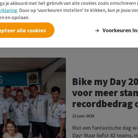
 ga je akkoord met het gebruik van alle cookies zoals omschreven 
rklaring
. Door op ‘voorkeuren instellen’ te klikken, kun je jouw v
n en opslaan.
Kunnen wij typeringskosten
voor nieuwe donoren betalen
epteer alle cookies
Voorkeuren In
Bike my Day 2
voor meer sta
recordbedrag 
22 juni 2026
Wat een fantastische dag wa
Day! Maar liefst 42 teams, 