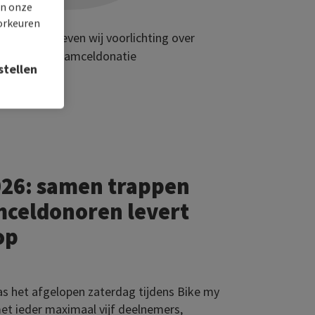
in onze
oorkeuren
Geven wij voorlichting over
stamceldonatie
stellen
026: samen trappen
mceldonoren levert
op
s het afgelopen zaterdag tijdens Bike my
met ieder maximaal vijf deelnemers,