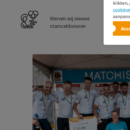
klikken,
cookieve
aanpasse
Werven wij nieuwe
stamceldonoren
Acc